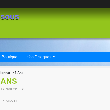
ssous
Boutique
Infos Pratiques
ionnat +45 Ans
 ANS
TAINVILOISE AV.S.
EPTAINVILLE