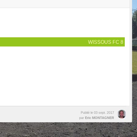
WISSOUS FC 8
Publié le
03 sept. 2017
par
Eric MONTAGNER