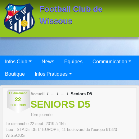
Panneau de gestion des cookies
Football Club de
Wissous
Infos Club
News
Equipes
Communication
Boutique
Infos Pratiques
Le
dimanche
Accueil
Seniors D5
22
SENIORS D5
SEPT.
2019
1ère journée
Le
dimanche
22
sept.
2019
à 15h
Lieu :
STADE DE L' EUROPE, 11 boulevard de l'europe
91320
WISSOUS