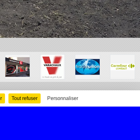
r
Tout refuser
Personnaliser
arte cookies
Gestion des cookies
s légales
Signaler un contenu inapproprié