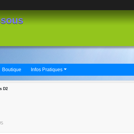
ssous
Boutique
Infos Pratiques
s D2
US