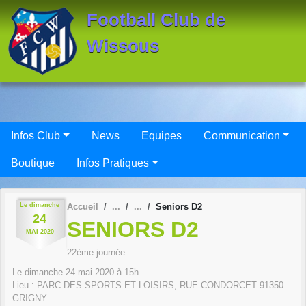
Panneau de gestion des cookies
Football Club de
Wissous
Infos Club
News
Equipes
Communication
Boutique
Infos Pratiques
Le
dimanche
Accueil
Seniors D2
24
SENIORS D2
MAI
2020
22ème journée
Le
dimanche
24
mai
2020
à 15h
Lieu :
PARC DES SPORTS ET LOISIRS, RUE CONDORCET
91350
GRIGNY