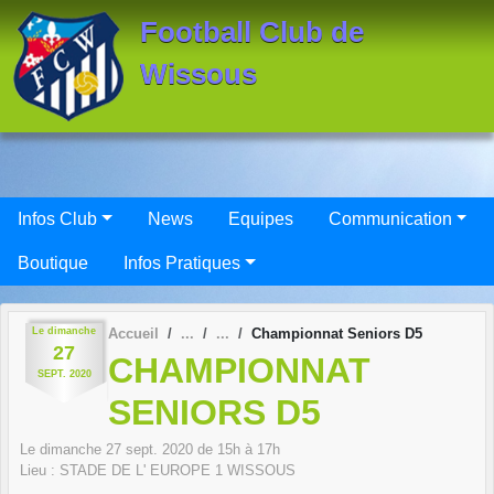
Panneau de gestion des cookies
Football Club de
Wissous
Infos Club
News
Equipes
Communication
Boutique
Infos Pratiques
Le
dimanche
Accueil
Championnat Seniors D5
27
CHAMPIONNAT
SEPT.
2020
SENIORS D5
Le
dimanche
27
sept.
2020
de 15h à 17h
Lieu :
STADE DE L' EUROPE 1
WISSOUS