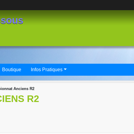
ssous
Boutique
Infos Pratiques
ionnat Anciens R2
IENS R2