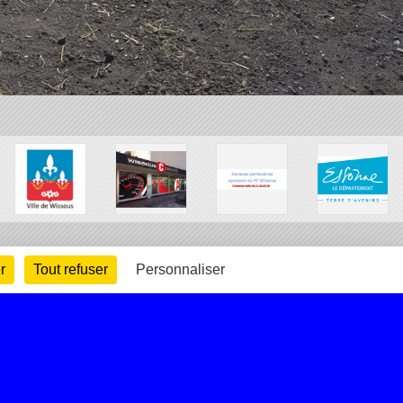
r
Tout refuser
Personnaliser
arte cookies
Gestion des cookies
s légales
Signaler un contenu inapproprié