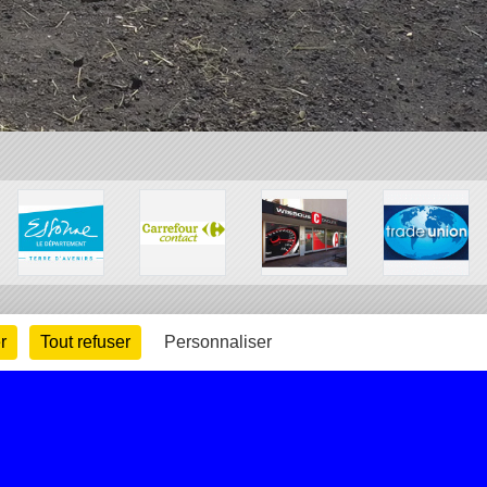
r
Tout refuser
Personnaliser
arte cookies
Gestion des cookies
s légales
Signaler un contenu inapproprié