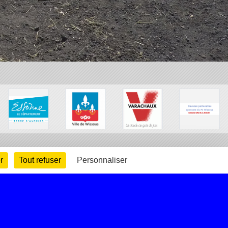
r
Tout refuser
Personnaliser
arte cookies
Gestion des cookies
s légales
Signaler un contenu inapproprié