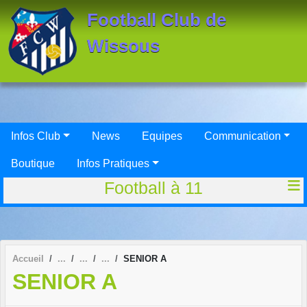
Panneau de gestion des cookies
Football Club de
Wissous
Infos Club
News
Equipes
Communication
Boutique
Infos Pratiques
Football à 11
Accueil
SENIOR A
SENIOR A