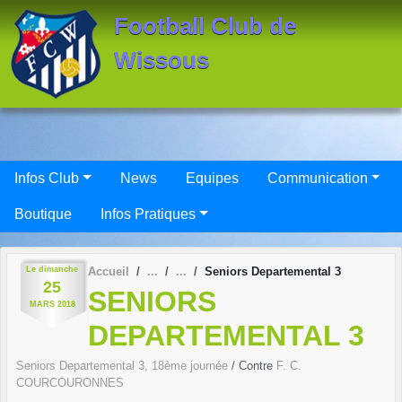
Panneau de gestion des cookies
Football Club de
Wissous
Infos Club
News
Equipes
Communication
Boutique
Infos Pratiques
Le
dimanche
Accueil
Seniors Departemental 3
25
SENIORS
MARS
2018
DEPARTEMENTAL 3
Seniors Departemental 3, 18ème journée
/ Contre
F. C.
COURCOURONNES